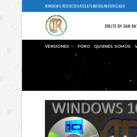
Skip
WINDOWS REDUCIDO/DESATENDIDO/MODIFICADO
to
content
DRLITE BY DAN RA
VERSIONES
FORO
QUIENES SOMOS