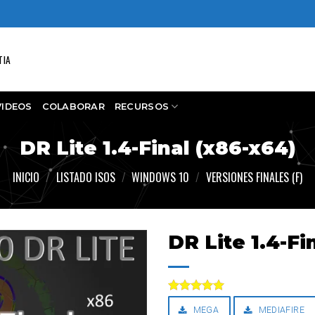
TIA
VIDEOS
COLABORAR
RECURSOS
DR Lite 1.4-Final (x86-x64)
INICIO
/
LISTADO ISOS
/
WINDOWS 10
/
VERSIONES FINALES (F)
DR Lite 1.4-Fi
Valorado
MEGA
MEDIAFIRE
con
5.00