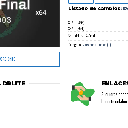
de 5
Listado de cambios:
D
SHA-1 (x86):
SHA-1 (x64):
SKU:
drlite-1.4-Final
Categoría:
Versiones Finales (F)
VERSIONES
 DRLITE
ENLACE
Si quieres acced
hacerte colabo