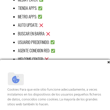
TIENDA APPS:
METRO APPS:
AUTO UPDATE:
BUSCAR EN BARRA:
USUARIO PREDEFINIDO:
AGENTE CONEXION RED:
WELCOME CENTER:
CALC:
RECORTES APP:
STICKY APP:
Cookies Para que este sitio funcione adecuadamente, a veces
VISUALIZ WIN 7:
instalamos en los dispositivos de los usuarios pequeños ficheros
de datos, conocidos como cookies. La mayoría de los grandes
XBOX APP:
sitios web también lo hacen.