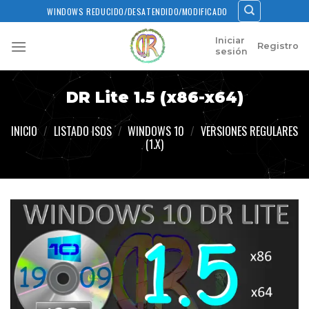
Skip
WINDOWS REDUCIDO/DESATENDIDO/MODIFICADO
to
content
Iniciar
Registro
sesión
DR Lite 1.5 (x86-x64)
INICIO
/
LISTADO ISOS
/
WINDOWS 10
/
VERSIONES REGULARES
(1.X)