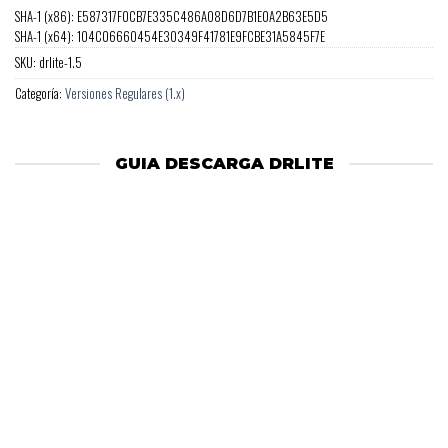
SHA-1 (x86): E587317F0CB7E335C486A08D6D7B1E0A2B63E5D5
SHA-1 (x64): 104C06660454E30349F41781E9FCBE31A5845F7E
SKU:
drlite-1.5
Categoría:
Versiones Regulares (1.x)
GUIA DESCARGA DRLITE