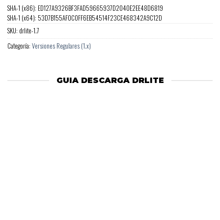
SHA-1 (x86): ED127A9326BF3FAD59665937D2040E2EE48D6819
SHA-1 (x64): 53D7B155AF0C0FF6EB54514F23CE468342A9C12D
SKU:
drlite-1.7
Categoría:
Versiones Regulares (1.x)
GUIA DESCARGA DRLITE