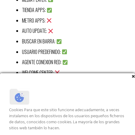
TIENDA APPS:
METRO APPS:
AUTO UPDATE:
BUSCAR EN BARRA:
USUARIO PREDEFINIDO:
AGENTE CONEXION RED:
WELCOME CENTER:
CALC:
RECORTES APP:
STICKY APP:
Cookies Para que este sitio funcione adecuadamente, a veces
VISUALIZ WIN 7:
instalamos en los dispositivos de los usuarios pequeños ficheros
de datos, conocidos como cookies. La mayoría de los grandes
XBOX APP:
sitios web también lo hacen.