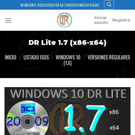
Skip
WINDOWS REDUCIDO/DESATENDIDO/MODIFICADO
to
content
Iniciar
Registro
sesión
DR Lite 1.7 (x86-x64)
INICIO
/
LISTADO ISOS
/
WINDOWS 10
/
VERSIONES REGULARES
(1.X)