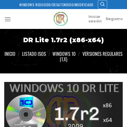
Skip
WINDOWS REDUCIDO/DESATENDIDO/MODIFICADO
to
content
Iniciar
Registro
sesión
DR Lite 1.7r2 (x86-x64)
INICIO
/
LISTADO ISOS
/
WINDOWS 10
/
VERSIONES REGULARES
(1.X)