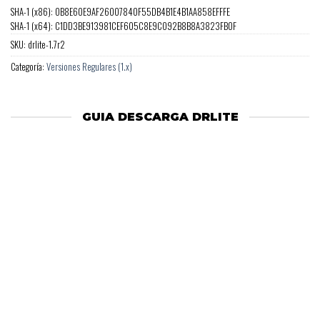
SHA-1 (x86): 0B8E60E9AF26007840F55DB4B1E4B1AA858EFFFE
SHA-1 (x64): C1DD3BE913981CEF605C8E9C092B8B8A3823FB0F
SKU:
drlite-1.7r2
Categoría:
Versiones Regulares (1.x)
GUIA DESCARGA DRLITE