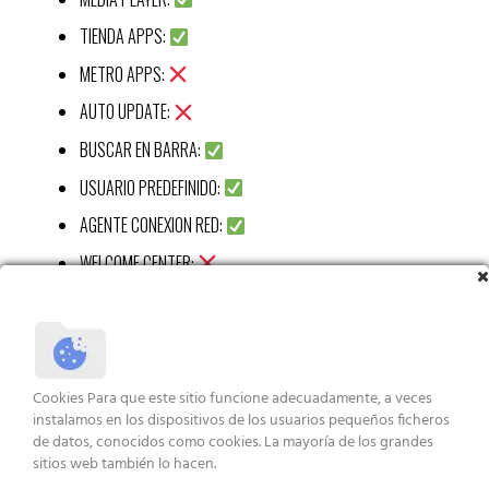
TIENDA APPS:
METRO APPS:
AUTO UPDATE:
BUSCAR EN BARRA:
USUARIO PREDEFINIDO:
AGENTE CONEXION RED:
WELCOME CENTER:
CALC:
RECORTES APP:
STICKY APP:
Cookies Para que este sitio funcione adecuadamente, a veces
VISUALIZ WIN 7:
instalamos en los dispositivos de los usuarios pequeños ficheros
de datos, conocidos como cookies. La mayoría de los grandes
XBOX APP:
sitios web también lo hacen.