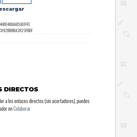
escargar
4B1E4B1AA858EFFFE
9C092B8B8A3823FB0F
S DIRECTOS
er a los enlaces directos (sin acortadores), puedes
rador en
Colaborar