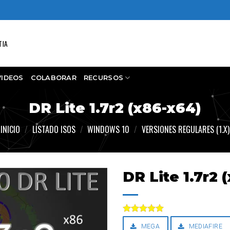
TIA
VIDEOS
COLABORAR
RECURSOS
DR Lite 1.7r2 (x86-x64)
INICIO
/
LISTADO ISOS
/
WINDOWS 10
/
VERSIONES REGULARES (1.X)
DR Lite 1.7r2 
Valorado
MEGA
MEDIAFIRE
con
5.00