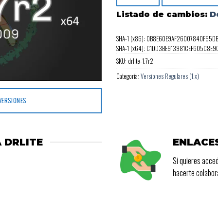
de 5
Listado de cambios:
D
SHA-1 (x86): 0B8E60E9AF26007840F55DB
SHA-1 (x64): C1DD3BE913981CEF605C8E
SKU:
drlite-1.7r2
Categoría:
Versiones Regulares (1.x)
VERSIONES
 DRLITE
ENLACE
Si quieres acced
hacerte colabo