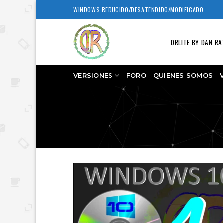
Skip
WINDOWS REDUCIDO/DESATENDIDO/MODIFICADO
to
content
DRLITE BY DAN RA
VERSIONES
FORO
QUIENES SOMOS