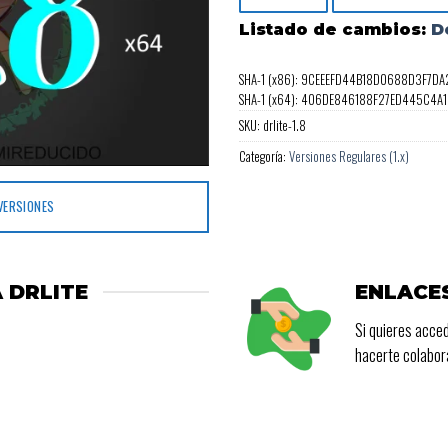
de 5
Listado de cambios:
D
SHA-1 (x86): 9CEEEFD44B18D0688D3F7
SHA-1 (x64): 406DE846188F27ED445C4
SKU:
drlite-1.8
Categoría:
Versiones Regulares (1.x)
VERSIONES
 DRLITE
ENLACE
Si quieres acced
hacerte colabo