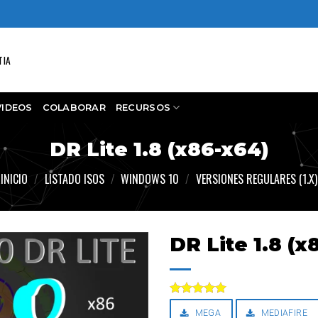
TIA
VIDEOS
COLABORAR
RECURSOS
DR Lite 1.8 (x86-x64)
INICIO
/
LISTADO ISOS
/
WINDOWS 10
/
VERSIONES REGULARES (1.X)
DR Lite 1.8 (x
Valorado
MEGA
MEDIAFIRE
con
5.00