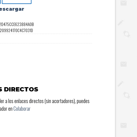
escargar
DA2D475CCE623884A0B
A1209924170C4C7031D
S DIRECTOS
er a los enlaces directos (sin acortadores), puedes
rador en
Colaborar