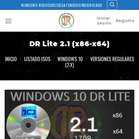
Skip
WINDOWS REDUCIDO/DESATENDIDO/MODIFICADO
to
content
Iniciar
Registro
sesión
DR Lite 2.1 (x86-x64)
INICIO
/
LISTADO ISOS
/
WINDOWS 10
/
VERSIONES REGULARES
(2.X)