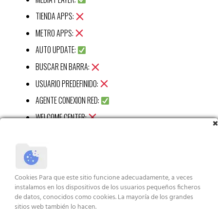
TIENDA APPS:
METRO APPS:
AUTO UPDATE:
BUSCAR EN BARRA:
USUARIO PREDEFINIDO:
AGENTE CONEXION RED:
WELCOME CENTER:
CALC:
RECORTES APP:
STICKY APP:
Cookies Para que este sitio funcione adecuadamente, a veces
VISUALIZ WIN 7:
instalamos en los dispositivos de los usuarios pequeños ficheros
de datos, conocidos como cookies. La mayoría de los grandes
XBOX APP:
sitios web también lo hacen.