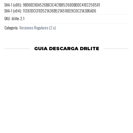
SHA-1 (x86): 9B98EE9DA526B83C4C1B85268DBDDC41EC258581
SHA-1 (x64): 7CE61DCCFED521A36B521A518EE9C0C21A3B6AD6
SKU:
drlite-2.1
Categoría:
Versiones Regulares (2.x)
GUIA DESCARGA DRLITE