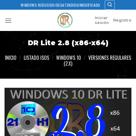
Skip
WINDOWS REDUCIDO/DESATENDIDO/MODIFICADO
to
content
Iniciar
Registro
sesión
DR Lite 2.8 (x86-x64)
INICIO
/
LISTADO ISOS
/
WINDOWS 10
/
VERSIONES REGULARES
(2.X)