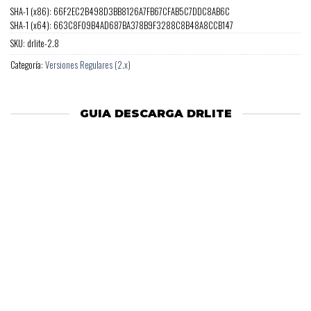
SHA-1 (x86): 66F2EC2B498D3BB8126A7FB67CFAB5C7DDC8AB6C
SHA-1 (x64): 663C8F09B4AD687BA378B9F3288C8B48A8CCB147
SKU:
drlite-2.8
Categoría:
Versiones Regulares (2.x)
GUIA DESCARGA DRLITE