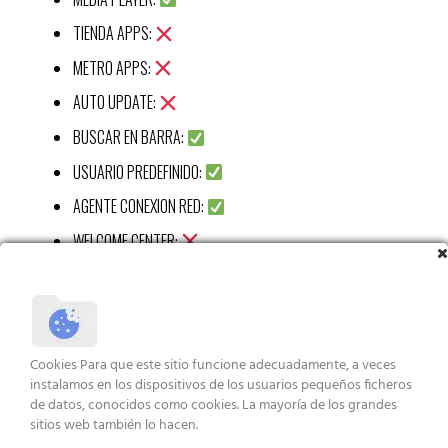
TIENDA APPS:
METRO APPS:
AUTO UPDATE:
BUSCAR EN BARRA:
USUARIO PREDEFINIDO:
AGENTE CONEXION RED:
WELCOME CENTER:
CALC:
RECORTES APP:
STICKY APP:
Cookies Para que este sitio funcione adecuadamente, a veces
VISUALIZ WIN 7:
instalamos en los dispositivos de los usuarios pequeños ficheros
de datos, conocidos como cookies. La mayoría de los grandes
XBOX APP:
sitios web también lo hacen.