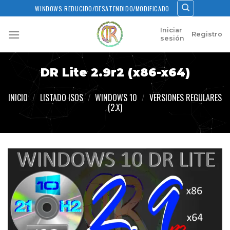
Skip
WINDOWS REDUCIDO/DESATENDIDO/MODIFICADO
to
content
Iniciar
Registro
sesión
DR Lite 2.9r2 (x86-x64)
INICIO
/
LISTADO ISOS
/
WINDOWS 10
/
VERSIONES REGULARES
(2.X)