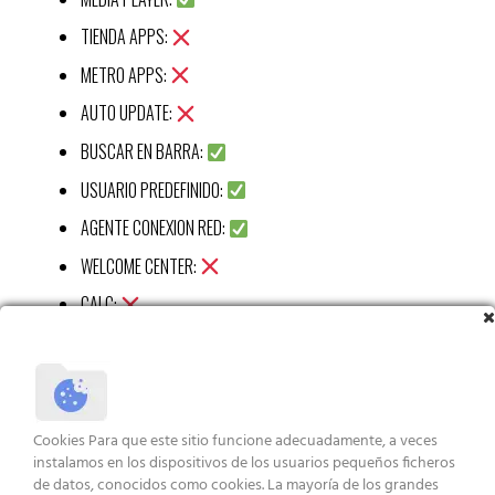
TIENDA APPS:
METRO APPS:
AUTO UPDATE:
BUSCAR EN BARRA:
USUARIO PREDEFINIDO:
AGENTE CONEXION RED:
WELCOME CENTER:
CALC:
RECORTES APP:
STICKY APP:
VISUALIZ WIN 7:
Cookies Para que este sitio funcione adecuadamente, a veces
XBOX APP:
instalamos en los dispositivos de los usuarios pequeños ficheros
de datos, conocidos como cookies. La mayoría de los grandes