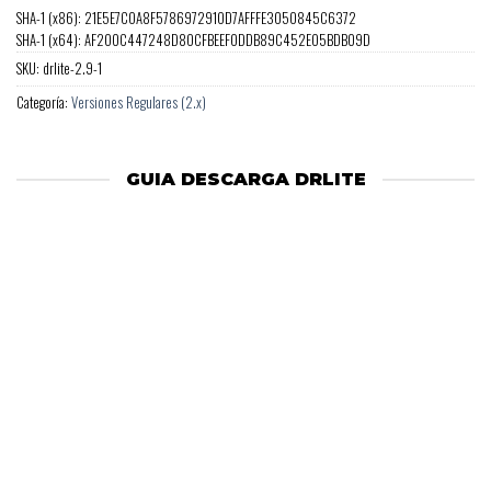
SHA-1 (x86): 21E5E7C0A8F5786972910D7AFFFE3050845C6372
SHA-1 (x64): AF200C447248D80CFBEEF0DDB89C452E05BDB09D
SKU:
drlite-2.9-1
Categoría:
Versiones Regulares (2.x)
GUIA DESCARGA DRLITE