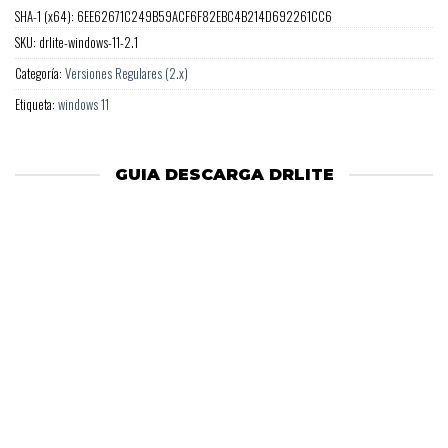
SHA-1 (x64): 6EE62671C249B59ACF6F82EBC4B214D692261CC6
SKU:
drlite-windows-11-2.1
Categoría:
Versiones Regulares (2.x)
Etiqueta:
windows 11
GUIA DESCARGA DRLITE