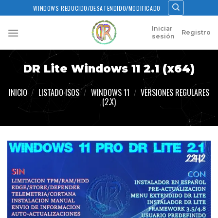
Skip
WINDOWS REDUCIDO/DESATENDIDO/MODIFICADO
to
content
Iniciar
Registro
sesión
DR Lite Windows 11 2.1 (x64)
INICIO
/
LISTADO ISOS
/
WINDOWS 11
/
VERSIONES REGULARES
(2.X)