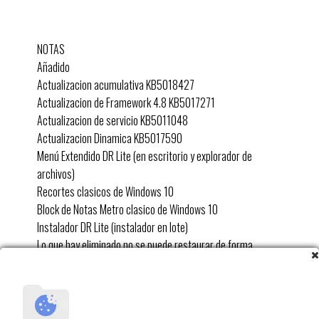
NOTAS
Añadido
Actualizacion acumulativa KB5018427
Actualizacion de Framework 4.8 KB5017271
Actualizacion de servicio KB5011048
Actualizacion Dinamica KB5017590
Menú Extendido DR Lite (en escritorio y explorador de
archivos)
Recortes clasicos de Windows 10
Block de Notas Metro clasico de Windows 10
Instalador DR Lite (instalador en lote)
Lo que hay eliminado no se puede restaurar de forma
funcional (ej. MS Store/Defender)
Es necesario instalar el driver grafico (GPU) manualmente
para disponer del Panel de Control de Graficos
No funciona/Fallos