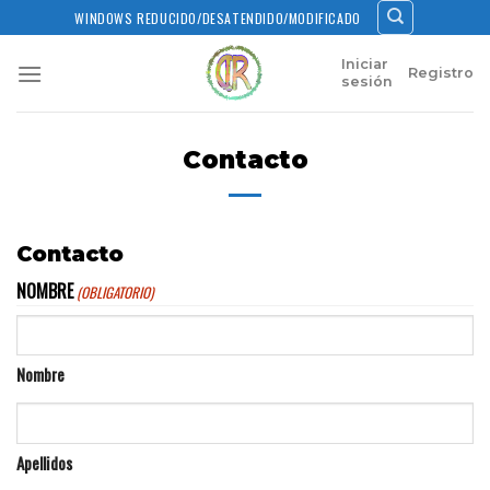
Skip
WINDOWS REDUCIDO/DESATENDIDO/MODIFICADO
to
content
Iniciar
Registro
sesión
Contacto
Contacto
NOMBRE
(OBLIGATORIO)
Nombre
Apellidos