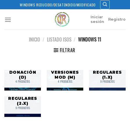
Skip
WINDOWS REDUCIDO/DESATENDIDO/MODIFICADO
to
content
Iniciar
Registro
sesión
INICIO
/
LISTADO ISOS
/
WINDOWS 11
FILTRAR
VERSIONES
VERSIONES
DONACIÓN
VERSIONES
REGULARES
(D)
MOD (M)
(1.X)
4 PRODUCTOS
4 PRODUCTOS
9 PRODUCTOS
VERSIONES
REGULARES
(2.X)
9 PRODUCTOS