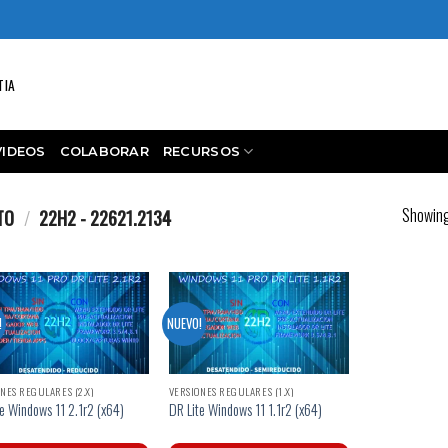
TIA
VIDEOS
COLABORAR
RECURSOS
Showing 
CTO
/
22H2 - 22621.2134
!
NUEVO!
NES REGULARES (2.X)
VERSIONES REGULARES (1.X)
e Windows 11 2.1r2 (x64)
DR Lite Windows 11 1.1r2 (x64)