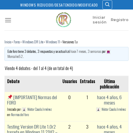
Skip
WINDOWS REDUCIDO/DESATENDIDO/MODIFICADO
to
content
Iniciar
Registro
sesión
Inicio
›
Foros
›
Windows DR Lite
›
Windows 11
›
Versiones 1.x
Este foro tiene 3 debates, 3 respuestas y se actualizó
hace 7 meses, 3 semanas
por
Monsalvo52
.
Viendo 4 debates - del 1 al 4 (de un total de 4)
Debate
Usuarios
Entradas
Última
publicación
[IMPORTANTE] Normas del
0
1
hace 4 años, 6
FORO
meses
Iniciado por:
Néstor Casola Jiménez
Néstor Casola Jiménez
en:
Normas del foro
Testing Version DR Lite 1.0r2
2
3
hace 4 años, 4
basada en Windows 11 21H2 –
meses