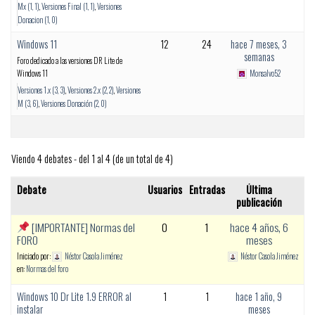
Mx (1, 1)
Versiones Final (1, 1)
Versiones
Donacion (1, 0)
Windows 11
12
24
hace 7 meses, 3
semanas
Foro dedicado a las versiones DR Lite de
Windows 11
Monsalvo52
Versiones 1.x (3, 3)
Versiones 2.x (2, 2)
Versiones
M (3, 6)
Versiones Donación (2, 0)
Viendo 4 debates - del 1 al 4 (de un total de 4)
Debate
Usuarios
Entradas
Última
publicación
[IMPORTANTE] Normas del
0
1
hace 4 años, 6
FORO
meses
Iniciado por:
Néstor Casola Jiménez
Néstor Casola Jiménez
en:
Normas del foro
Windows 10 Dr Lite 1.9 ERROR al
1
1
hace 1 año, 9
instalar
meses