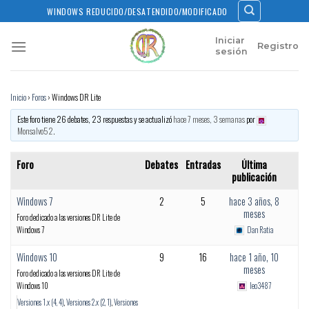
Skip
WINDOWS REDUCIDO/DESATENDIDO/MODIFICADO
to
content
Iniciar
Registro
sesión
Inicio
›
Foros
›
Windows DR Lite
Este foro tiene 26 debates, 23 respuestas y se actualizó
hace 7 meses, 3 semanas
por
Monsalvo52
.
Foro
Debates
Entradas
Última
publicación
Windows 7
2
5
hace 3 años, 8
meses
Foro dedicado a las versiones DR Lite de
Windows 7
Dan Ratia
Windows 10
9
16
hace 1 año, 10
meses
Foro dedicado a las versiones DR Lite de
Windows 10
leo3487
Versiones 1.x (4, 4)
Versiones 2.x (2, 1)
Versiones