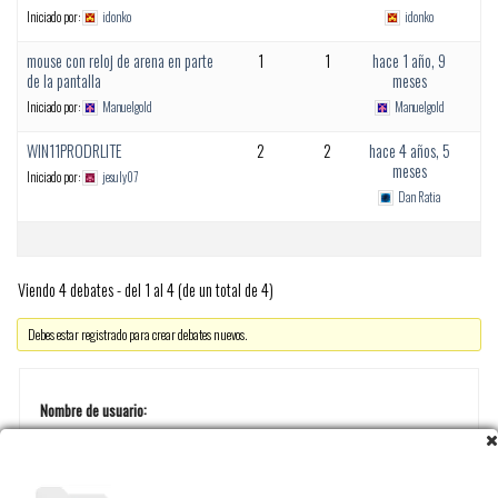
Iniciado por:
idonko
idonko
mouse con reloj de arena en parte
1
1
hace 1 año, 9
de la pantalla
meses
Iniciado por:
Manuelgold
Manuelgold
WIN11PRODRLITE
2
2
hace 4 años, 5
meses
Iniciado por:
jesuly07
Dan Ratia
Viendo 4 debates - del 1 al 4 (de un total de 4)
Debes estar registrado para crear debates nuevos.
Nombre de usuario: