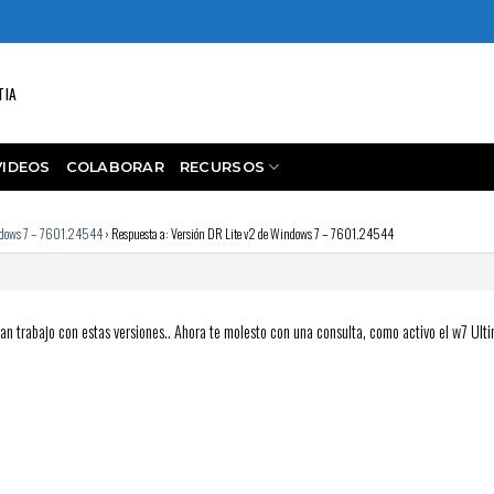
TIA
VIDEOS
COLABORAR
RECURSOS
indows 7 – 7601.24544
›
Respuesta a: Versión DR Lite v2 de Windows 7 – 7601.24544
n trabajo con estas versiones.. Ahora te molesto con una consulta, como activo el w7 Ulti