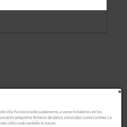
ste sitio funcione adecuadamente, a veces instalamos en los
s usuarios pequeños ficheros de datos, conocidos como cookies. La
ndes sitios web también lo hacen.