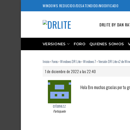
Skip
WINDOWS REDUCIDO/DESATENDIDO/MODIFICADO
to
content
DRLITE BY DAN RA
VERSIONES
FORO
QUIENES SOMOS
Inicio
›
Foros
›
Windows DR Lite
›
Windows 7
›
Versión DR Lite v2 de W
1 de diciembre de 2022 a las 22:40
Hola Bro muchas gracias por tu gra
crismezz
Participante