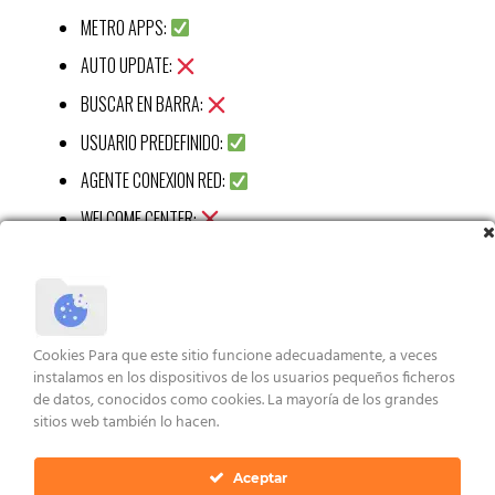
METRO APPS:
AUTO UPDATE:
BUSCAR EN BARRA:
USUARIO PREDEFINIDO:
AGENTE CONEXION RED:
WELCOME CENTER:
CALC:
RECORTES APP:
STICKY APP:
Cookies Para que este sitio funcione adecuadamente, a veces
VISUALIZ WIN 7:
instalamos en los dispositivos de los usuarios pequeños ficheros
de datos, conocidos como cookies. La mayoría de los grandes
XBOX APP:
sitios web también lo hacen.
Aceptar
Características