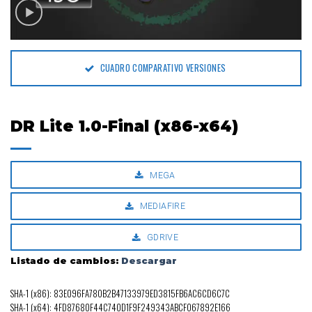
CUADRO COMPARATIVO VERSIONES
DR Lite 1.0-Final (x86-x64)
MEGA
MEDIAFIRE
GDRIVE
Listado de cambios:
Descargar
SHA-1 (x86): 83E096FA780B2B47133979ED3815FB6AC6CD6C7C
SHA-1 (x64): 4FD87680F44C740D1F9F249343ABCF067892E166