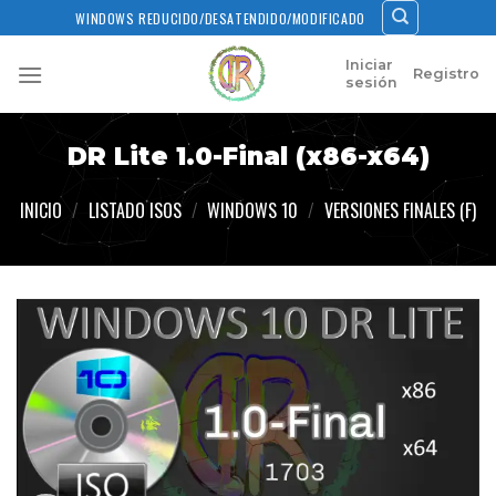
Skip
WINDOWS REDUCIDO/DESATENDIDO/MODIFICADO
to
content
Iniciar
Registro
sesión
DR Lite 1.0-Final (x86-x64)
INICIO
/
LISTADO ISOS
/
WINDOWS 10
/
VERSIONES FINALES (F)