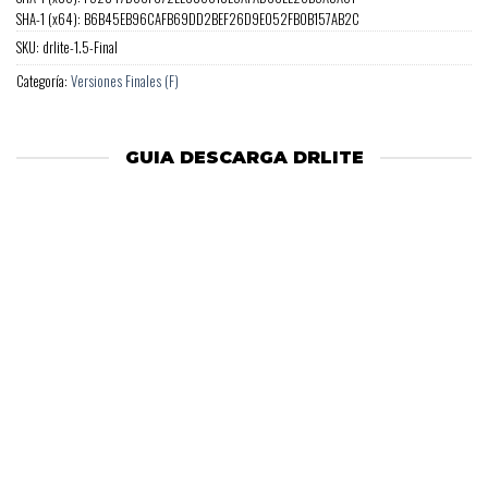
SHA-1 (x64): B6B45EB96CAFB69DD2BEF26D9E052FB0B157AB2C
SKU:
drlite-1.5-Final
Categoría:
Versiones Finales (F)
GUIA DESCARGA DRLITE