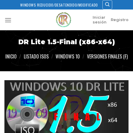
Skip
WINDOWS REDUCIDO/DESATENDIDO/MODIFICADO
to
content
Iniciar
Registro
sesión
DR Lite 1.5-Final (x86-x64)
INICIO
/
LISTADO ISOS
/
WINDOWS 10
/
VERSIONES FINALES (F)