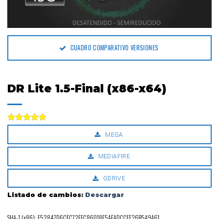
CUADRO COMPARATIVO VERSIONES
DR Lite 1.5-Final (x86-x64)
Valorado
MEGA
con
5.00
de 5
MEDIAFIRE
GDRIVE
Listado de cambios:
Descargar
SHA-1 (x86): F52847D6CFC72EEC86018E5AFADCCEE26B5A9A61