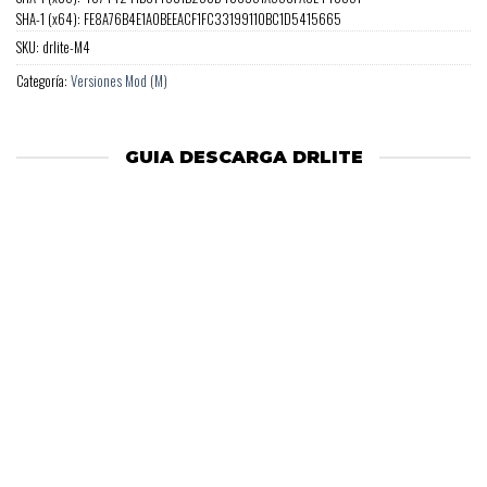
SHA-1 (x64): FE8A76B4E1A0BEEACF1FC33199110BC1D5415665
SKU:
drlite-M4
Categoría:
Versiones Mod (M)
GUIA DESCARGA DRLITE