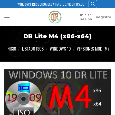
Skip
WINDOWS REDUCIDO/DESATENDIDO/MODIFICADO
to
content
Iniciar
Registro
sesión
DR Lite M4 (x86-x64)
INICIO
/
LISTADO ISOS
/
WINDOWS 10
/
VERSIONES MOD (M)