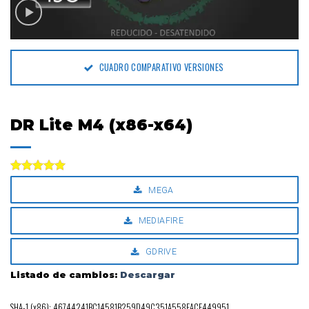
CUADRO COMPARATIVO VERSIONES
DR Lite M4 (x86-x64)
Valorado
MEGA
con
5.00
de 5
MEDIAFIRE
GDRIVE
Listado de cambios:
Descargar
SHA-1 (x86): 46744241BC14581B259D49C351A558FACE449951