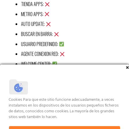
TIENDA APPS:
METRO APPS:
AUTO UPDATE:
BUSCAR EN BARRA:
USUARIO PREDEFINIDO:
AGENTE CONEXION RED:
WELCOME CENTER:
CALC:
RECORTES APP:
STICKY APP:
Cookies Para que este sitio funcione adecuadamente, a veces
VISUALIZ WIN 7:
instalamos en los dispositivos de los usuarios pequeños ficheros
de datos, conocidos como cookies. La mayoría de los grandes
XBOX APP:
sitios web también lo hacen.