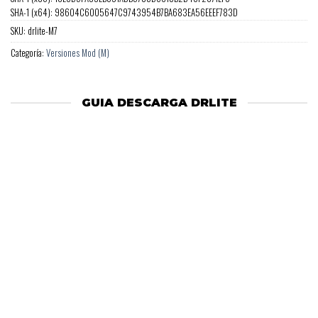
SHA-1 (x64): 98604C6005647C9743954B7BA683EA56EEEF783D
SKU:
drlite-M7
Categoría:
Versiones Mod (M)
GUIA DESCARGA DRLITE