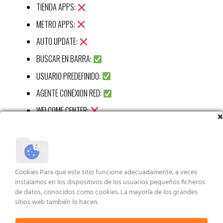
TIENDA APPS:
METRO APPS:
AUTO UPDATE:
BUSCAR EN BARRA:
USUARIO PREDEFINIDO:
AGENTE CONEXION RED:
WELCOME CENTER:
CALC:
RECORTES APP:
STICKY APP:
Cookies Para que este sitio funcione adecuadamente, a veces
VISUALIZ WIN 7:
instalamos en los dispositivos de los usuarios pequeños ficheros
de datos, conocidos como cookies. La mayoría de los grandes
XBOX APP:
sitios web también lo hacen.