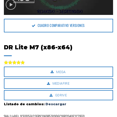
CUADRO COMPARATIVO VERSIONES
DR Lite M7 (x86-x64)
Valorado
MEGA
con
5.00
de 5
MEDIAFIRE
GDRIVE
Listado de cambios:
Descargar
SHA-1 (x86): 1CE0D5FA33EB931ADB5789D6C18B2D40F2C71EF0