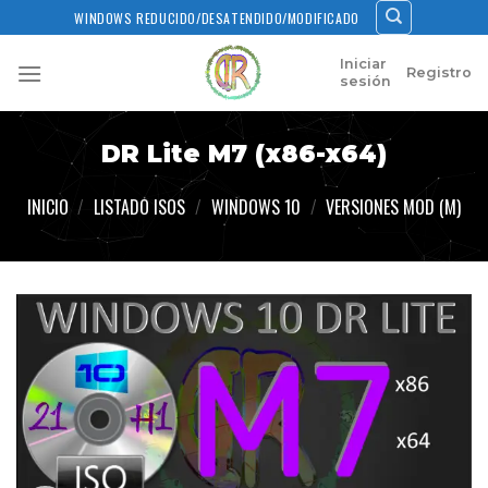
Skip
WINDOWS REDUCIDO/DESATENDIDO/MODIFICADO
to
content
Iniciar
Registro
sesión
DR Lite M7 (x86-x64)
INICIO
/
LISTADO ISOS
/
WINDOWS 10
/
VERSIONES MOD (M)