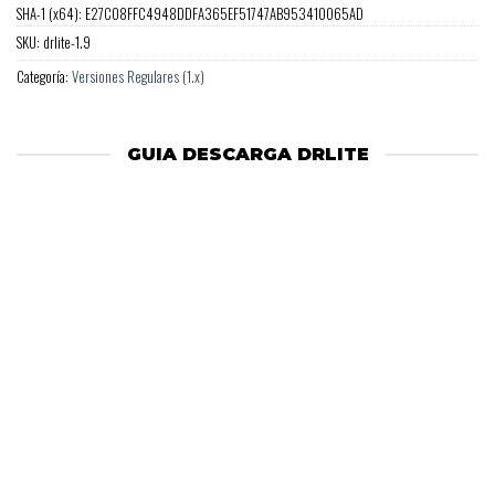
SHA-1 (x64): E27C08FFC4948DDFA365EF51747AB953410065AD
SKU:
drlite-1.9
Categoría:
Versiones Regulares (1.x)
GUIA DESCARGA DRLITE