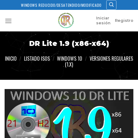
Skip
WINDOWS REDUCIDO/DESATENDIDO/MODIFICADO
to
content
Iniciar
Registro
sesión
DR Lite 1.9 (x86-x64)
INICIO
/
LISTADO ISOS
/
WINDOWS 10
/
VERSIONES REGULARES
(1.X)