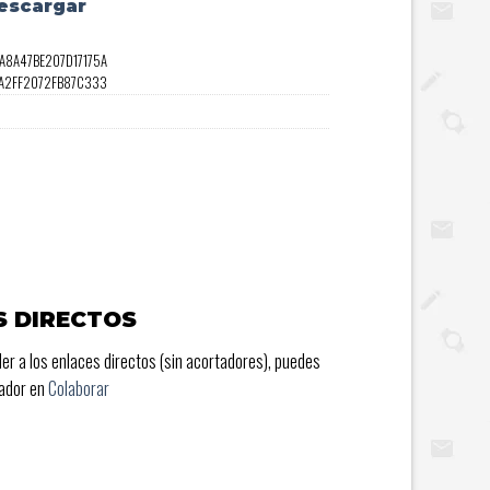
escargar
A8A47BE207D17175A
FA2FF2072FB87C333
S DIRECTOS
er a los enlaces directos (sin acortadores), puedes
rador en
Colaborar