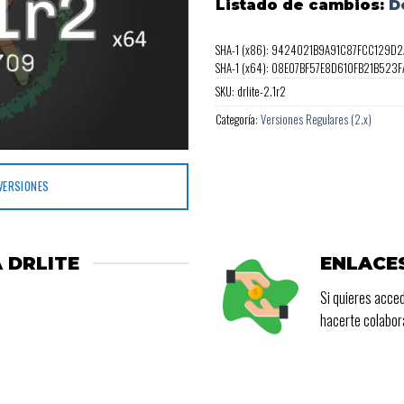
Listado de cambios:
D
SHA-1 (x86): 9424021B9A91C87FCC129D2
SHA-1 (x64): 08E07BF57E8D610FB21B523
SKU:
drlite-2.1r2
Categoría:
Versiones Regulares (2.x)
VERSIONES
 DRLITE
ENLACE
Si quieres acced
hacerte colabo