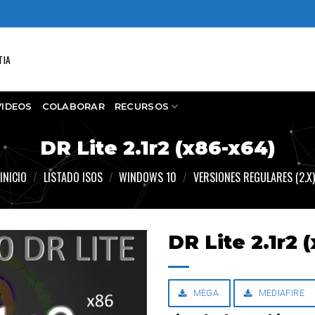
TIA
VIDEOS
COLABORAR
RECURSOS
DR Lite 2.1r2 (x86-x64)
INICIO
/
LISTADO ISOS
/
WINDOWS 10
/
VERSIONES REGULARES (2.X)
DR Lite 2.1r2 
MEGA
MEDIAFIRE