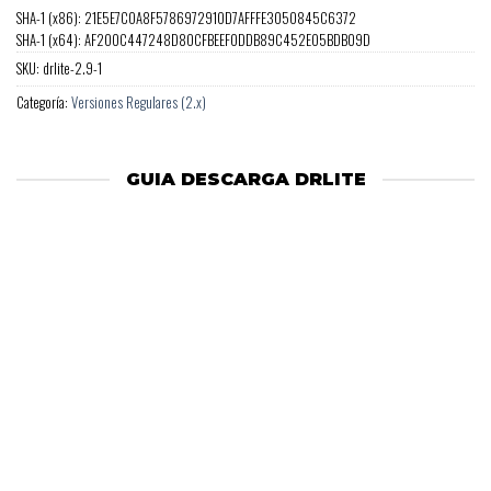
SHA-1 (x86): 21E5E7C0A8F5786972910D7AFFFE3050845C6372
SHA-1 (x64): AF200C447248D80CFBEEF0DDB89C452E05BDB09D
SKU:
drlite-2.9-1
Categoría:
Versiones Regulares (2.x)
GUIA DESCARGA DRLITE