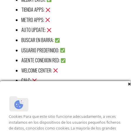
TIENDA APPS:
METRO APPS:
AUTO UPDATE:
BUSCAR EN BARRA:
USUARIO PREDEFINIDO:
AGENTE CONEXION RED:
WELCOME CENTER:
CALC:
RECORTES APP:
STICKY APP:
VISUALIZ WIN 7:
Cookies Para que este sitio funcione adecuadamente, a veces
XBOX APP:
instalamos en los dispositivos de los usuarios pequeños ficheros
de datos, conocidos como cookies. La mayoría de los grandes