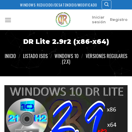
Skip
WINDOWS REDUCIDO/DESATENDIDO/MODIFICADO
to
content
Iniciar
Registro
sesión
DR Lite 2.9r2 (x86-x64)
INICIO
/
LISTADO ISOS
/
WINDOWS 10
/
VERSIONES REGULARES
(2.X)