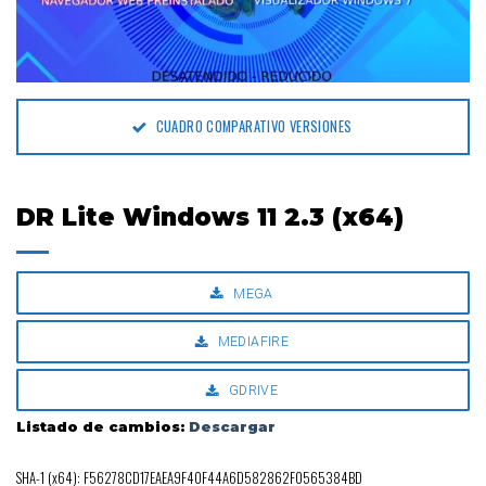
CUADRO COMPARATIVO VERSIONES
DR Lite Windows 11 2.3 (x64)
MEGA
MEDIAFIRE
GDRIVE
Listado de cambios:
Descargar
SHA-1 (x64): F56278CD17EAEA9F40F44A6D582862F0565384BD