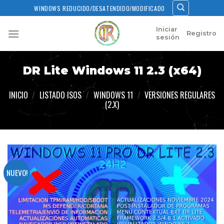
Skip
WINDOWS REDUCIDO/DESATENDIDO/MODIFICADO
to
content
Iniciar
Registro
sesión
DR Lite Windows 11 2.3 (x64)
INICIO
/
LISTADO ISOS
/
WINDOWS 11
/
VERSIONES REGULARES
(2.X)
NUEVO!