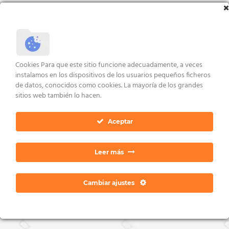
Valorado
con
5.00
VER ENLACES
de 5
AVISO LEGAL Y CONDICIONES
POLÍTICA DE COOKIES
DERECHOS ARCO
Cookies Para que este sitio funcione adecuadamente, a veces
POLÍTICA DE PRIVACIDAD
CONTACTO
instalamos en los dispositivos de los usuarios pequeños ficheros
Copyright 2026 ©
Dan Ratia
de datos, conocidos como cookies. La mayoría de los grandes
sitios web también lo hacen.
Aceptar
Leer más
Cambiar ajustes