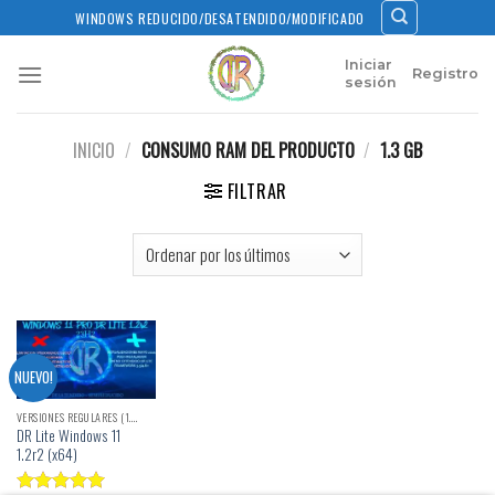
Skip
WINDOWS REDUCIDO/DESATENDIDO/MODIFICADO
to
content
Iniciar
Registro
sesión
INICIO
/
CONSUMO RAM DEL PRODUCTO
/
1.3 GB
FILTRAR
NUEVO!
VERSIONES REGULARES (1.X)
DR Lite Windows 11
1.2r2 (x64)