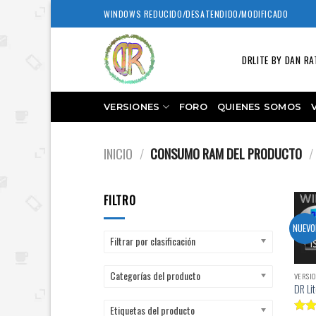
Skip
WINDOWS REDUCIDO/DESATENDIDO/MODIFICADO
to
content
DRLITE BY DAN RA
VERSIONES
FORO
QUIENES SOMOS
INICIO
/
CONSUMO RAM DEL PRODUCTO
/
FILTRO
NUEVO
Filtrar por clasificación
Categorías del producto
VERSIO
DR Lit
Etiquetas del producto