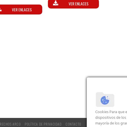
alorado
VER ENLACES
con
5.00
VER ENLACES
de 5
Cookies Para que e
dispositivos de lo
mayoría de los gra
RECHOS ARCO
POLÍTICA DE PRIVACIDAD
CONTACTO