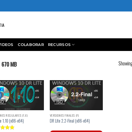
TIA
VIDEOS
COLABORAR
RECURSOS
Showing 
670 MB
!
NES REGULARES (1.X)
VERSIONES FINALES (F)
e 1.10 (x86-x64)
DR Lite 2.2-Final (x86-x64)