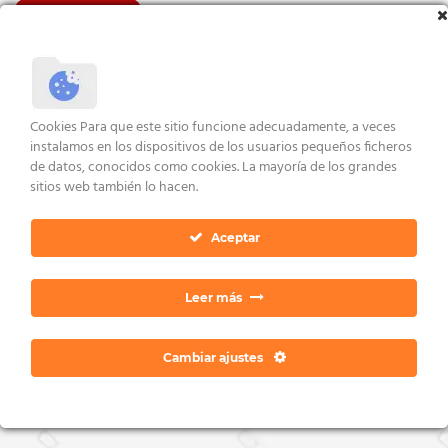
con
5.00
VER ENLACES
de 5
AVISO LEGAL Y CONDICIONES
POLÍTICA DE COOKIES
DERECHOS ARCO
POLÍTICA DE PRIVACIDAD
CONTACTO
Cookies Para que este sitio funcione adecuadamente, a veces
instalamos en los dispositivos de los usuarios pequeños ficheros
Copyright 2026 ©
Dan Ratia
de datos, conocidos como cookies. La mayoría de los grandes
sitios web también lo hacen.
Aceptar
Leer más
Cambiar ajustes