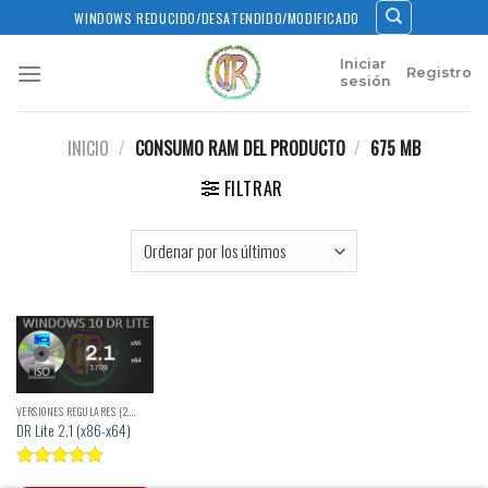
Skip
WINDOWS REDUCIDO/DESATENDIDO/MODIFICADO
to
content
Iniciar
Registro
sesión
INICIO
/
CONSUMO RAM DEL PRODUCTO
/
675 MB
FILTRAR
VERSIONES REGULARES (2.X)
DR Lite 2.1 (x86-x64)
Valorado