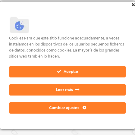
Valorado
con
5.00
VER ENLACES
de 5
AVISO LEGAL Y CONDICIONES
POLÍTICA DE COOKIES
DERECHOS ARCO
Cookies Para que este sitio funcione adecuadamente, a veces
POLÍTICA DE PRIVACIDAD
CONTACTO
instalamos en los dispositivos de los usuarios pequeños ficheros
Copyright 2026 ©
Dan Ratia
de datos, conocidos como cookies. La mayoría de los grandes
sitios web también lo hacen.
Aceptar
Leer más
Cambiar ajustes