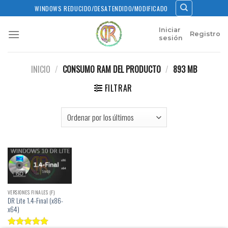
Skip
WINDOWS REDUCIDO/DESATENDIDO/MODIFICADO
to
content
Iniciar
Registro
sesión
INICIO
/
CONSUMO RAM DEL PRODUCTO
/
893 MB
FILTRAR
VERSIONES FINALES (F)
DR Lite 1.4-Final (x86-
x64)