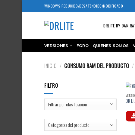
Skip
WINDOWS REDUCIDO/DESATENDIDO/MODIFICADO
to
content
DRLITE BY DAN RA
VERSIONES
FORO
QUIENES SOMOS
INICIO
/
CONSUMO RAM DEL PRODUCTO
/
FILTRO
VERSIO
DR Li