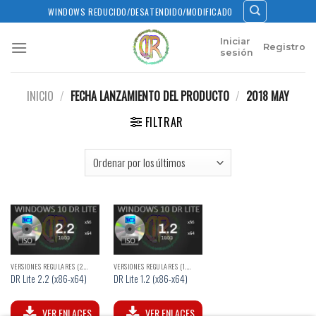
Skip
WINDOWS REDUCIDO/DESATENDIDO/MODIFICADO
to
content
Iniciar
Registro
sesión
INICIO
/
FECHA LANZAMIENTO DEL PRODUCTO
/
2018 MAY
FILTRAR
VERSIONES REGULARES (2.X)
VERSIONES REGULARES (1.X)
DR Lite 2.2 (x86-x64)
DR Lite 1.2 (x86-x64)
VER ENLACES
VER ENLACES