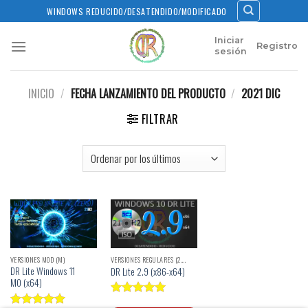
Skip
WINDOWS REDUCIDO/DESATENDIDO/MODIFICADO
to
content
Iniciar
Registro
sesión
INICIO
/
FECHA LANZAMIENTO DEL PRODUCTO
/
2021 DIC
FILTRAR
VERSIONES MOD (M)
VERSIONES REGULARES (2.X)
DR Lite Windows 11
DR Lite 2.9 (x86-x64)
M0 (x64)
Valorado