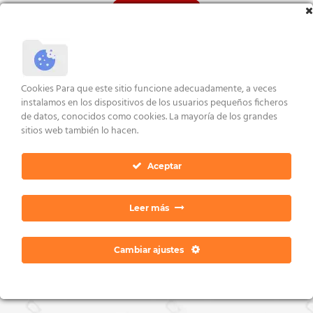
con
5.00
Valorado
VER ENLACES
de 5
con
5.00
VER ENLACES
de 5
AVISO LEGAL Y CONDICIONES
POLÍTICA DE COOKIES
DERECHOS ARCO
Cookies Para que este sitio funcione adecuadamente, a veces
POLÍTICA DE PRIVACIDAD
CONTACTO
instalamos en los dispositivos de los usuarios pequeños ficheros
Copyright 2026 ©
Dan Ratia
de datos, conocidos como cookies. La mayoría de los grandes
sitios web también lo hacen.
Aceptar
Leer más
Cambiar ajustes