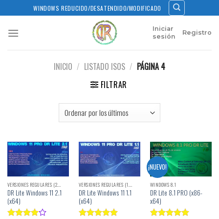
Skip
WINDOWS REDUCIDO/DESATENDIDO/MODIFICADO
to
content
Iniciar
Registro
sesión
INICIO
/
LISTADO ISOS
/
PÁGINA 4
FILTRAR
¡NUEVO!
VERSIONES REGULARES (2.X)
VERSIONES REGULARES (1.X)
WINDOWS 8.1
DR Lite Windows 11 2.1
DR Lite Windows 11 1.1
DR Lite 8.1 PRO (x86-
(x64)
(x64)
x64)