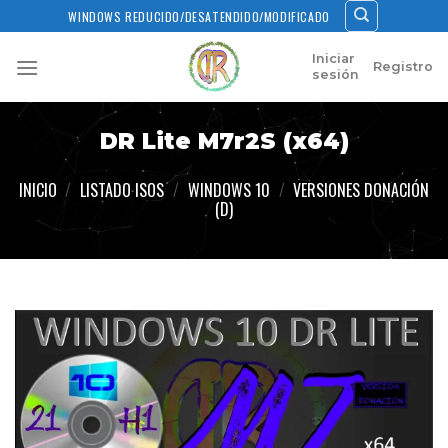
Skip
WINDOWS REDUCIDO/DESATENDIDO/MODIFICADO
to
content
Iniciar
Registro
sesión
DR Lite M7r2S (x64)
INICIO
/
LISTADO ISOS
/
WINDOWS 10
/
VERSIONES DONACIÓN
(D)