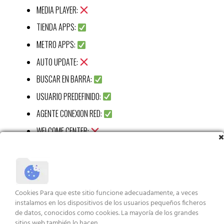
MEDIA PLAYER:
TIENDA APPS:
METRO APPS:
AUTO UPDATE:
BUSCAR EN BARRA:
USUARIO PREDEFINIDO:
AGENTE CONEXION RED:
WELCOME CENTER:
CALC:
RECORTES APP:
STICKY APP:
Cookies Para que este sitio funcione adecuadamente, a veces
VISUALIZ WIN 7:
instalamos en los dispositivos de los usuarios pequeños ficheros
de datos, conocidos como cookies. La mayoría de los grandes
XBOX APP:
sitios web también lo hacen.