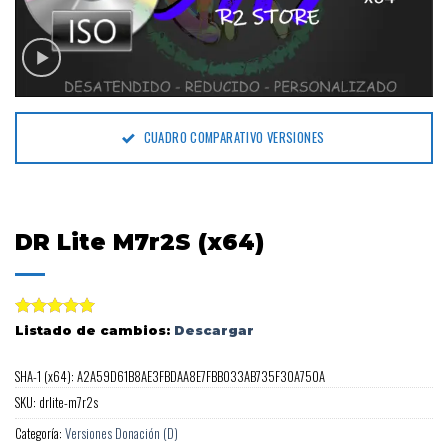
CUADRO COMPARATIVO VERSIONES
DR Lite M7r2S (x64)
Valorado
Listado de cambios:
Descargar
con
5.00
de 5
SHA-1 (x64): A2A59D61B8AE3FBDAA8E7FBB033AB735F30A750A
SKU:
drlite-m7r2s
Categoría:
Versiones Donación (D)