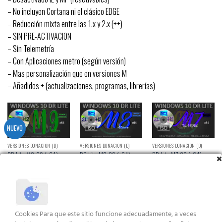
– No incluyen Cortana ni el clásico EDGE
– Reducción mixta entre las 1.x y 2.x (++)
– SIN PRE-ACTIVACION
– Sin Telemetría
– Con Aplicaciones metro (según versión)
– Mas personalización que en versiones M
– Añadidos + (actualizaciones, programas, librerías)
NUEVO
VERSIONES DONACIÓN (D)
VERSIONES DONACIÓN (D)
VERSIONES DONACIÓN (D)
DR Lite M9r2S (x64)
DR Lite M8r2S (x64)
DR Lite M7r2S (x64)
Valorado
Valorado
Valorado
con
5.00
con
5.00
con
5.00
VER ENLACES
VER ENLACES
VER ENLACES
de 5
de 5
de 5
Cookies Para que este sitio funcione adecuadamente, a veces