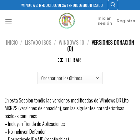
Skip
WINDOWS REDUCIDO/DESATENDIDO/MODIFICADO
to
content
Iniciar
Registro
sesión
INICIO
/
LISTADO ISOS
/
WINDOWS 10
/
VERSIONES DONACIÓN
(D)
FILTRAR
En esta Sección tenéis las versiones modificadas de Windows DR Lite
MXR2S (versiones de donación), con las siguientes características
básicas comunes:
– Incluyen Tienda de Aplicaciones
– No incluyen Defender
– Desactivado IE y MP (reactivables)