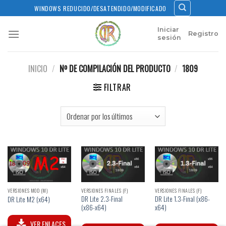
Skip
WINDOWS REDUCIDO/DESATENDIDO/MODIFICADO
to
content
Iniciar
Registro
sesión
INICIO
/
Nº DE COMPILACIÓN DEL PRODUCTO
/
1809
FILTRAR
VERSIONES MOD (M)
VERSIONES FINALES (F)
VERSIONES FINALES (F)
DR Lite 2.3-Final
DR Lite 1.3-Final (x86-
DR Lite M2 (x64)
(x86-x64)
x64)
VER ENLACES