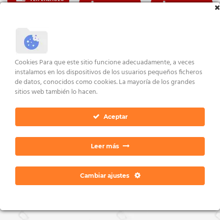
VER ENLACES
VER ENLACES
Cookies Para que este sitio funcione adecuadamente, a veces
VERSIONES REGULARES (2.X)
VERSIONES REGULARES (1.X)
instalamos en los dispositivos de los usuarios pequeños ficheros
DR Lite 2.3 (x86-x64)
DR Lite 1.3 (x86-x64)
de datos, conocidos como cookies. La mayoría de los grandes
sitios web también lo hacen.
VER ENLACES
VER ENLACES
Aceptar
AVISO LEGAL Y CONDICIONES
POLÍTICA DE COOKIES
DERECHOS ARCO
Leer más
POLÍTICA DE PRIVACIDAD
CONTACTO
Copyright 2026 ©
Dan Ratia
Cambiar ajustes