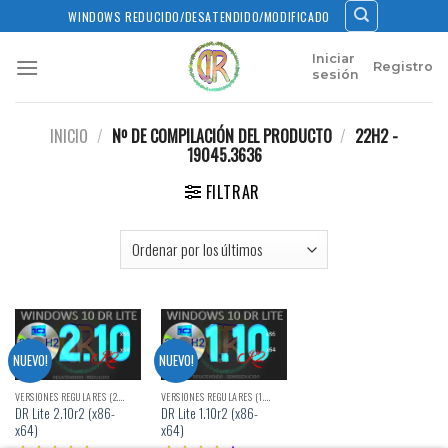
Skip
WINDOWS REDUCIDO/DESATENDIDO/MODIFICADO
to
content
Iniciar
Registro
sesión
INICIO
/
Nº DE COMPILACIÓN DEL PRODUCTO
/
22H2 -
19045.3636
FILTRAR
NUEVO!
NUEVO!
VERSIONES REGULARES (2.X)
VERSIONES REGULARES (1.X)
DR Lite 2.10r2 (x86-
DR Lite 1.10r2 (x86-
x64)
x64)