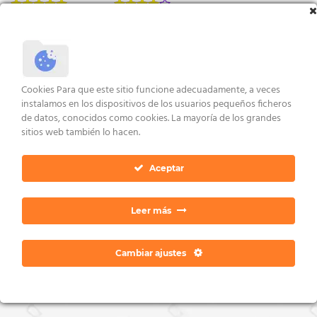
Valorado
Valorado
con
5.00
con
4.00
VER ENLACES
VER ENLACES
de 5
de 5
Cookies Para que este sitio funcione adecuadamente, a veces
AVISO LEGAL Y CONDICIONES
POLÍTICA DE COOKIES
DERECHOS ARCO
instalamos en los dispositivos de los usuarios pequeños ficheros
POLÍTICA DE PRIVACIDAD
CONTACTO
de datos, conocidos como cookies. La mayoría de los grandes
Copyright 2026 ©
Dan Ratia
sitios web también lo hacen.
Aceptar
Leer más
Cambiar ajustes