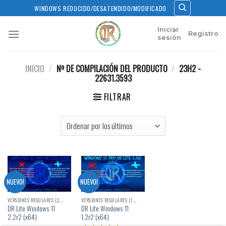
Skip
WINDOWS REDUCIDO/DESATENDIDO/MODIFICADO
to
content
Iniciar
Registro
sesión
INICIO
/
Nº DE COMPILACIÓN DEL PRODUCTO
/
23H2 -
22631.3593
FILTRAR
NUEVO!
NUEVO!
VERSIONES REGULARES (2.X)
VERSIONES REGULARES (1.X)
DR Lite Windows 11
DR Lite Windows 11
2.2r2 (x64)
1.2r2 (x64)