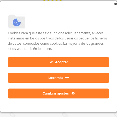
Valorado
VER ENLACES
con
5.00
VER ENLACES
de 5
Cookies Para que este sitio funcione adecuadamente, a veces
AVISO LEGAL Y CONDICIONES
POLÍTICA DE COOKIES
DERECHOS ARCO
instalamos en los dispositivos de los usuarios pequeños ficheros
POLÍTICA DE PRIVACIDAD
CONTACTO
de datos, conocidos como cookies. La mayoría de los grandes
Copyright 2026 ©
Dan Ratia
sitios web también lo hacen.
Aceptar
Leer más
Cambiar ajustes