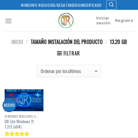
Skip
WINDOWS REDUCIDO/DESATENDIDO/MODIFICADO
to
content
Iniciar
Registro
sesión
INICIO
/
TAMAÑO INSTALACIÓN DEL PRODUCTO
/
13.20 GB
FILTRAR
NUEVO!
VERSIONES REGULARES (1.X)
DR Lite Windows 11
1.2r2 (x64)