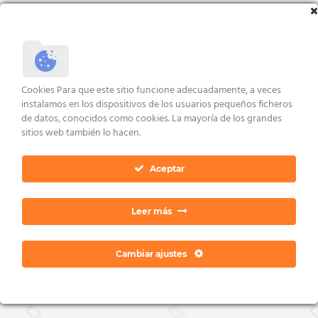
Valorado
con
5.00
VER ENLACES
de 5
AVISO LEGAL Y CONDICIONES
POLÍTICA DE COOKIES
DERECHOS ARCO
Cookies Para que este sitio funcione adecuadamente, a veces
POLÍTICA DE PRIVACIDAD
CONTACTO
instalamos en los dispositivos de los usuarios pequeños ficheros
Copyright 2026 ©
Dan Ratia
de datos, conocidos como cookies. La mayoría de los grandes
sitios web también lo hacen.
Aceptar
Leer más
Cambiar ajustes