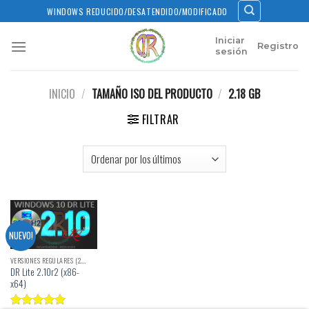
Skip
WINDOWS REDUCIDO/DESATENDIDO/MODIFICADO
to
content
Iniciar
Registro
sesión
INICIO
/
TAMAÑO ISO DEL PRODUCTO
/
2.18 GB
FILTRAR
NUEVO!
VERSIONES REGULARES (2.X)
DR Lite 2.10r2 (x86-
x64)