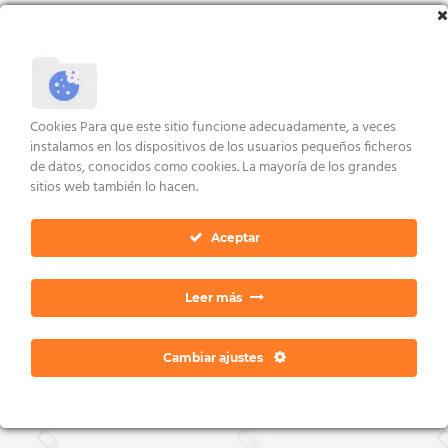
Valorado
con
5.00
VER ENLACES
de 5
AVISO LEGAL Y CONDICIONES
POLÍTICA DE COOKIES
DERECHOS ARCO
Cookies Para que este sitio funcione adecuadamente, a veces
POLÍTICA DE PRIVACIDAD
CONTACTO
instalamos en los dispositivos de los usuarios pequeños ficheros
Copyright 2026 ©
Dan Ratia
de datos, conocidos como cookies. La mayoría de los grandes
sitios web también lo hacen.
Aceptar
Leer más
Cambiar ajustes