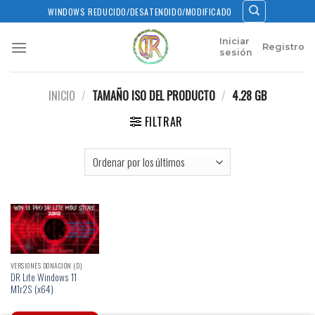
Skip
WINDOWS REDUCIDO/DESATENDIDO/MODIFICADO
to
content
Iniciar
Registro
sesión
INICIO
/
TAMAÑO ISO DEL PRODUCTO
/
4.28 GB
FILTRAR
VERSIONES DONACIÓN (D)
DR Lite Windows 11
M1r2S (x64)