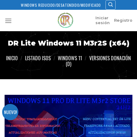
Skip
WINDOWS REDUCIDO/DESATENDIDO/MODIFICADO
to
content
Iniciar
Registro
sesión
DR Lite Windows 11 M3r2S (x64)
INICIO
/
LISTADO ISOS
/
WINDOWS 11
/
VERSIONES DONACIÓN
(D)
NUEVO!