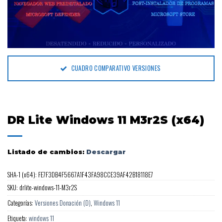
CUADRO COMPARATIVO VERSIONES
DR Lite Windows 11 M3r2S (x64)
Listado de cambios:
Descargar
SHA-1 (x64): FE7F3DB4F5667A1F43FA98CCE39AF42B18118E7
SKU:
drlite-windows-11-M3r2S
Categorías:
Versiones Donación (D)
,
Windows 11
Etiqueta:
windows 11