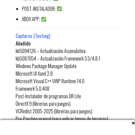
POST-INSTALADOR:
XBOX APP:
Capturas (Testing)
Añadido
kb5094126 – Actualización Acumulativa
kb5087054 – Actualización Framework 3.5/4.8.1
Windows Package Manager Update
Microsoft UI Xaml 2.8
Microsoft Visual C++ UWP Runtime 14.0
Framework 5.0.408
Post-Instalador de programas DR Lite
DirectX 9 (librerías para juegos)
VCRedist 2005-2025 (librerías para juegos)
Pre-Parcheo manual (para aplicar temas de terceros)
Menú Contextual Extendido +
Tema oscuro completo