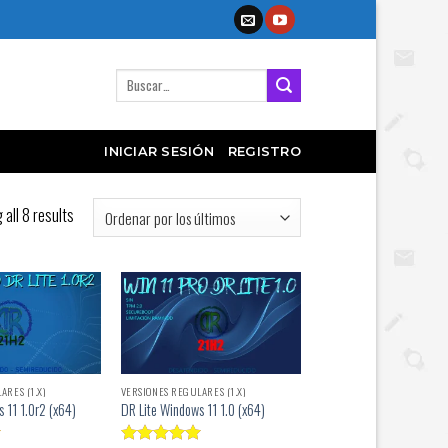
Buscar
por:
INICIAR SESIÓN
REGISTRO
all 8 results
ARES (1.X)
VERSIONES REGULARES (1.X)
 11 1.0r2 (x64)
DR Lite Windows 11 1.0 (x64)