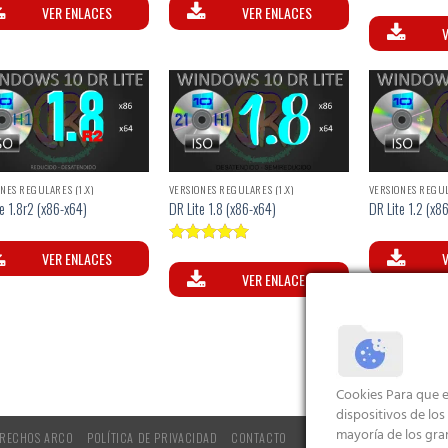
Valorad
VER ENLACES
VER ENLACES
con
5.0
V
de 
NES REGULARES (1.X)
VERSIONES REGULARES (1.X)
VERSIONES REGUL
e 1.8r2 (x86-x64)
DR Lite 1.8 (x86-x64)
DR Lite 1.2 (x8
Valorado
VER ENLACES
V
con
5.00
VER ENLACES
de 5
Cookies Para que e
dispositivos de lo
mayoría de los gra
RECHOS ARCO
POLÍTICA DE PRIVACIDAD
CONTACTO