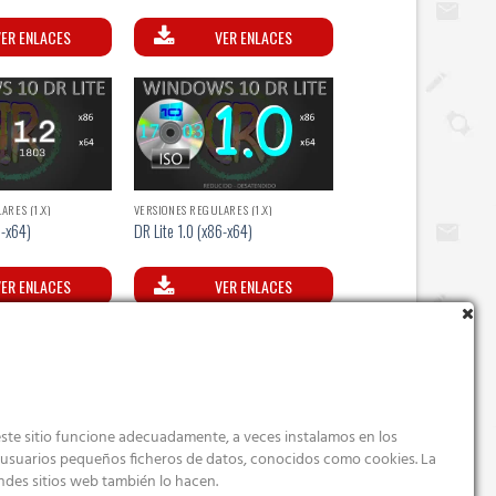
o
Valorado
0
con
5.00
ER ENLACES
VER ENLACES
5
de 5
ARES (1.X)
VERSIONES REGULARES (1.X)
6-x64)
DR Lite 1.0 (x86-x64)
ER ENLACES
VER ENLACES
ste sitio funcione adecuadamente, a veces instalamos en los
s usuarios pequeños ficheros de datos, conocidos como cookies. La
ndes sitios web también lo hacen.