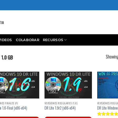
TIA
VIDEOS
COLABORAR
RECURSOS
Showing 
1.0 GB
NES FINALES (F)
VERSIONES REGULARES (1.X)
VERSIONES REGUL
e 1.6-Final (x86-x64)
DR Lite 1.9r2 (x86-x64)
DR Lite Windows