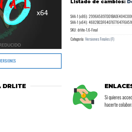
Listado de cambios:
D
SHA-1 (x86): 2996A5897DD1BA0E404C0
SHA-1 (x64): 4682BCDF6407677647F6A5
SKU:
drlite-1.6-Final
Categoría:
Versiones Finales (F)
VERSIONES
 DRLITE
ENLACE
Si quieres acced
hacerte colabo