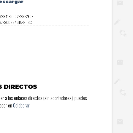
escargar
062841B65C2E29E2E0B
167E3C022461AB3D3C
S DIRECTOS
er a los enlaces directos (sin acortadores), puedes
rador en
Colaborar