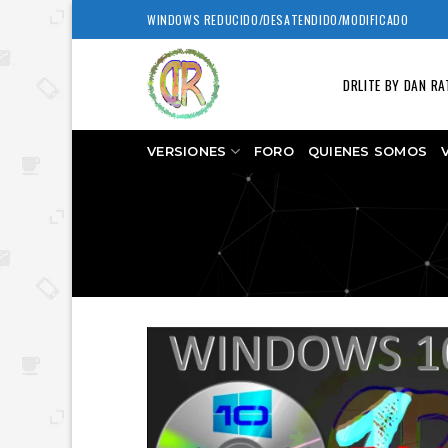
Skip
WINDOWS REDUCIDO/DESATENDIDO/MODIFICADO
to
content
DRLITE BY DAN RA
VERSIONES
FORO
QUIENES SOMOS