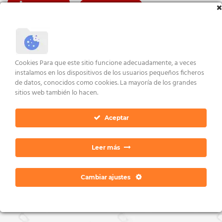
con
5.00
VER ENLACES
VER ENLACES
de 5
AVISO LEGAL Y CONDICIONES
POLÍTICA DE COOKIES
DERECHOS ARCO
POLÍTICA DE PRIVACIDAD
CONTACTO
Cookies Para que este sitio funcione adecuadamente, a veces
instalamos en los dispositivos de los usuarios pequeños ficheros
Copyright 2026 ©
Dan Ratia
de datos, conocidos como cookies. La mayoría de los grandes
sitios web también lo hacen.
Aceptar
Leer más
Cambiar ajustes