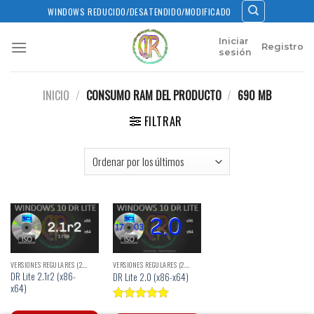
Skip
WINDOWS REDUCIDO/DESATENDIDO/MODIFICADO
to
content
Iniciar
Registro
sesión
INICIO
/
CONSUMO RAM DEL PRODUCTO
/
690 MB
FILTRAR
VERSIONES REGULARES (2.X)
VERSIONES REGULARES (2.X)
DR Lite 2.1r2 (x86-
DR Lite 2.0 (x86-x64)
x64)
Valorado