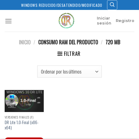
Skip
WINDOWS REDUCIDO/DESATENDIDO/MODIFICADO
to
content
Iniciar
Registro
sesión
INICIO
/
CONSUMO RAM DEL PRODUCTO
/
720 MB
FILTRAR
VERSIONES FINALES (F)
DR Lite 1.0-Final (x86-
x64)