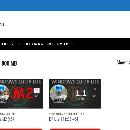
TIA
VIDEOS
COLABORAR
RECURSOS
Showing 
800 MB
NES MOD (M)
VERSIONES REGULARES (1.X)
te M2 (x64)
DR Lite 1.1 (x86-x64)