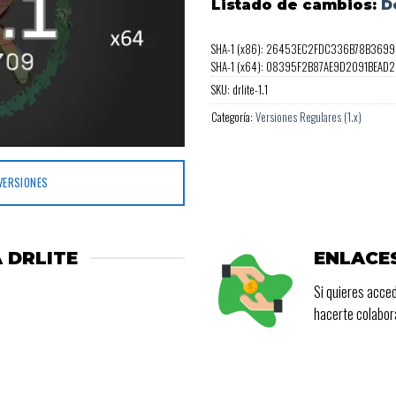
Listado de cambios:
D
SHA-1 (x86): 26453EC2FDC336B78B369
SHA-1 (x64): 08395F2B87AE9D2091BEAD
SKU:
drlite-1.1
Categoría:
Versiones Regulares (1.x)
VERSIONES
 DRLITE
ENLACE
Si quieres acced
hacerte colabo