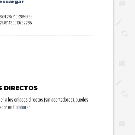
escargar
967BE287B10E285EF93
22FA91A3CC10782285
S DIRECTOS
er a los enlaces directos (sin acortadores), puedes
rador en
Colaborar