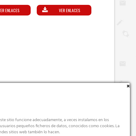
o
Valorado
0
con
5.00
ER ENLACES
VER ENLACES
5
de 5
ste sitio funcione adecuadamente, a veces instalamos en los
s usuarios pequeños ficheros de datos, conocidos como cookies. La
ndes sitios web también lo hacen.