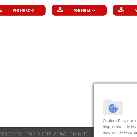
alorado
Valorado
Valorad
on
4.75
con
5.00
con
5.0
VER ENLACES
VER ENLACES
V
de 5
de 5
de 
Cookies Para que e
dispositivos de lo
mayoría de los gra
RECHOS ARCO
POLÍTICA DE PRIVACIDAD
CONTACTO