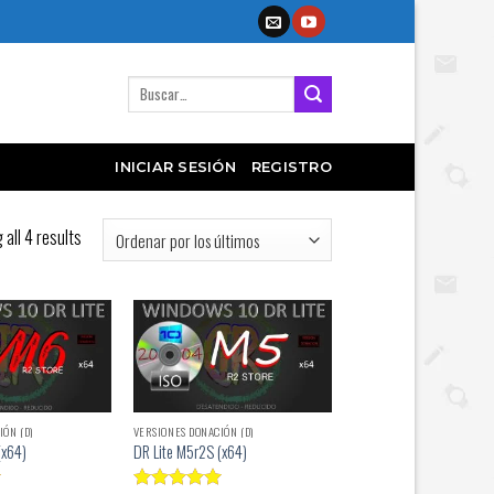
Buscar
por:
INICIAR SESIÓN
REGISTRO
all 4 results
IÓN (D)
VERSIONES DONACIÓN (D)
(x64)
DR Lite M5r2S (x64)