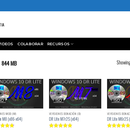
TIA
VIDEOS
COLABORAR
RECURSOS
Showing 
844 MB
NES MOD (M)
VERSIONES DONACIÓN (D)
VERSIONES DONAC
te M8 (x86-x64)
DR Lite M7r2S (x64)
DR Lite M6r2S 