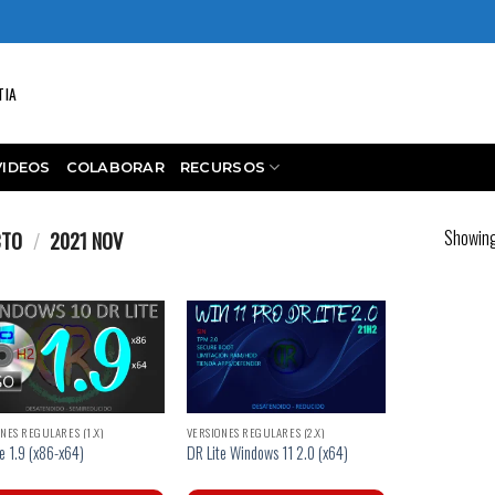
TIA
VIDEOS
COLABORAR
RECURSOS
Showing 
CTO
/
2021 NOV
NES REGULARES (1.X)
VERSIONES REGULARES (2.X)
e 1.9 (x86-x64)
DR Lite Windows 11 2.0 (x64)