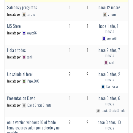
Saludos y preguntas
1
1
hace 12 meses
Iniciado por:
zirune
zirune
MS Store
1
1
hace 1 año, 11
meses
Iniciado por:
coyito76
coyito76
Hola a todos
1
1
hace 2 años, 7
meses
Iniciado por:
sanli
sanli
Un saludo al foro!
2
2
hace 3 años, 2
meses
Iniciado por:
Pepe_DVC
Dan Ratia
Presentacion David
1
1
hace 3 años, 6
meses
Iniciado por:
David Gracia Ginesta
David Gracia Ginesta
en la version windows 10 el fondo
2
2
hace 3 años, 10
tema oscuros salen por defecto y no
meses
cambia