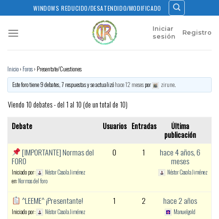
Skip
WINDOWS REDUCIDO/DESATENDIDO/MODIFICADO
to
content
Iniciar
Registro
sesión
Inicio
›
Foros
›
Presentate/Cuestiones
Este foro tiene 9 debates, 7 respuestas y se actualizó
hace 12 meses
por
zirune
.
Viendo 10 debates - del 1 al 10 (de un total de 10)
Debate
Usuarios
Entradas
Última
publicación
[IMPORTANTE] Normas del
0
1
hace 4 años, 6
FORO
meses
Iniciado por:
Néstor Casola Jiménez
Néstor Casola Jiménez
en:
Normas del foro
^LEEME^ ¡Presentante!
1
2
hace 2 años
Iniciado por:
Néstor Casola Jiménez
Manuelgold