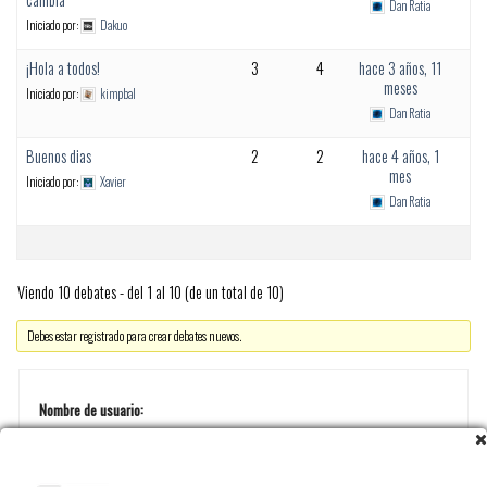
Dan Ratia
Iniciado por:
Dakuo
¡Hola a todos!
3
4
hace 3 años, 11
meses
Iniciado por:
kimpbal
Dan Ratia
Buenos dias
2
2
hace 4 años, 1
mes
Iniciado por:
Xavier
Dan Ratia
Viendo 10 debates - del 1 al 10 (de un total de 10)
Debes estar registrado para crear debates nuevos.
Nombre de usuario: